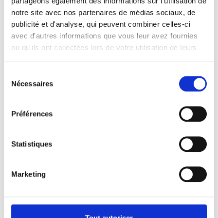
partageons également des informations sur l'utilisation de
notre site avec nos partenaires de médias sociaux, de
publicité et d'analyse, qui peuvent combiner celles-ci
avec d'autres informations que vous leur avez fournies
ou qu'ils ont collectées lors de votre utilisation de leurs
services.
Sélection
Nécessaires
du
consentement
Préférences
Statistiques
Marketing
Powder:
P411, P412, P413, P414, P415,
P434 and P435
Tout autoriser