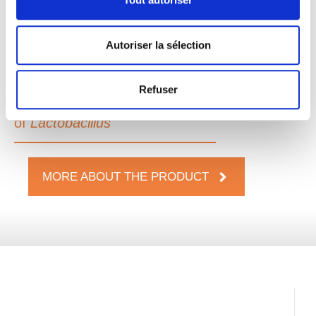
Liquid
:
L428
Water soluble
:
S416, S429
Autoriser la sélection
COMPOSITION
Refuser
Inactivated product obtained from a biomass
of
Lactobacillus
MORE ABOUT THE PRODUCT