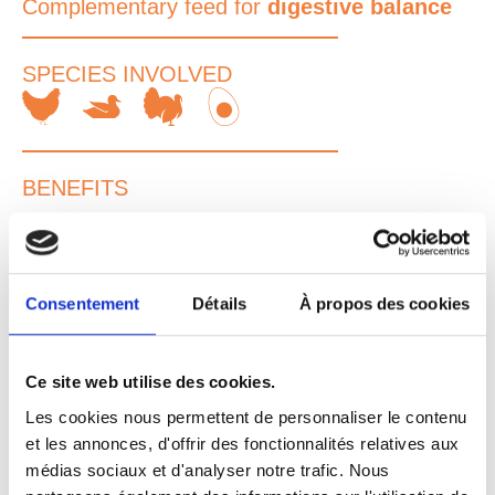
Complementary feed for
digestive balance
SPECIES INVOLVED
BENEFITS
Reduce of the risk of
digestives
disorders
Better
digestive
feed
Consentement
Détails
À propos des cookies
Stimulate of the
immune system
Better
zootechnical performances
Ce site web utilise des cookies.
Les cookies nous permettent de personnaliser le contenu
PRESENTATION
et les annonces, d'offrir des fonctionnalités relatives aux
médias sociaux et d'analyser notre trafic. Nous