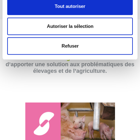
Tout autoriser
NOS PRODUITS
Autoriser la sélection
Découvrez notre gamme
Refuser
STI biotechnologie propose ses produits en
nutrition animale
&
agro-environnement
afin
d’apporter une solution aux problématiques des
élevages et de l’agriculture.