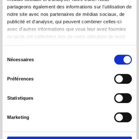
partageons également des informations sur l'utilisation de
NOS VALEURS
notre site avec nos partenaires de médias sociaux, de
publicité et d'analyse, qui peuvent combiner celles-ci
STI biotechnologie est
avec d'autres informations que vous leur avez fournies
ou qu'ils ont collectées lors de votre utilisation de leurs
une entreprise engagée
services.
pour le
bien-être
Sélection
Nécessaires
du
animal
&
consentement
l’environnement
.
Préférences
Statistiques
Marketing