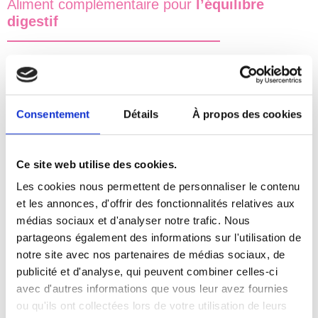
Aliment complémentaire pour
l’équilibre
digestif
ESPÈCES CONCERNÉES
Consentement
Détails
À propos des cookies
BÉNÉFICES
Améliorer de la
digestion
&
absorption
Ce site web utilise des cookies.
des nutriments
Les cookies nous permettent de personnaliser le contenu
Adhésion à la
muqueuse intestinale
et les annonces, d'offrir des fonctionnalités relatives aux
médias sociaux et d'analyser notre trafic. Nous
Stimule la
réponse immunitaire
partageons également des informations sur l'utilisation de
Renforcement de la
barrière intestinale
notre site avec nos partenaires de médias sociaux, de
publicité et d'analyse, qui peuvent combiner celles-ci
avec d'autres informations que vous leur avez fournies
PRÉSENTATION
ou qu'ils ont collectées lors de votre utilisation de leurs