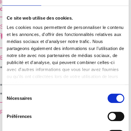
Reduce the impact of
mycotoxins
& prevent
digestive disorders
in pigs
Ce site web utilise des cookies.
SPECIES CONCERNED
Les cookies nous permettent de personnaliser le contenu
et les annonces, d'offrir des fonctionnalités relatives aux
médias sociaux et d'analyser notre trafic. Nous
partageons également des informations sur l'utilisation de
notre site avec nos partenaires de médias sociaux, de
BENEFITS
publicité et d'analyse, qui peuvent combiner celles-ci
Reduction of the impact of
pathogenic
avec d'autres informations que vous leur avez fournies
bacteria
&
mycotoxins
ou qu'ils ont collectées lors de votre utilisation de leurs
services.
Expression of
genetic potential
Sélection
Better
zootechnical
performances
Nécessaires
du
consentement
PRESENTATION
Préférences