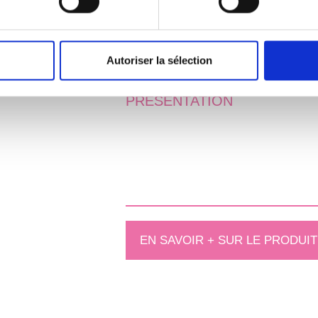
positive
après nettoyage/dé
bâtiments
Améliorer le
bien-être
des 
Autoriser la sélection
PRÉSENTATION
EN SAVOIR + SUR LE PRODUIT