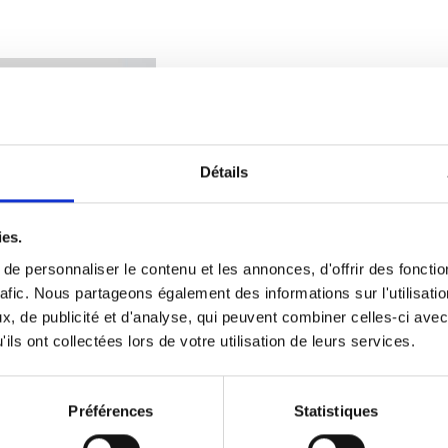
LACTIFL
Pour l’orientation de la
flore 
Détails
bâtiments d’élevage
ies.
ESPÈCES CONCERNÉES
e personnaliser le contenu et les annonces, d'offrir des fonctio
rafic. Nous partageons également des informations sur l'utilisati
, de publicité et d'analyse, qui peuvent combiner celles-ci avec
ils ont collectées lors de votre utilisation de leurs services.
BÉNÉFICES
Colonisation des
bâtiments
Préférences
Statistiques
Favorisation et maintenir u